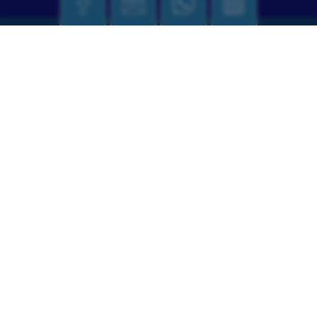
אירועים ופעילויות
10
סדנת קומיקס
אוגוסט
ספרייה
כ"ז אב התשפ"ו