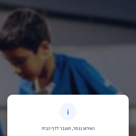
האירוע נגמר, תועבר לדף הבית