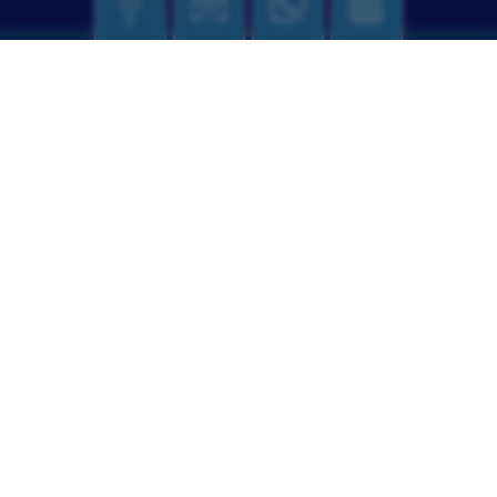
אירועים ופעילויות
10
סדנת קומיקס
אוגוסט
ספרייה
כ"ז אב התשפ"ו