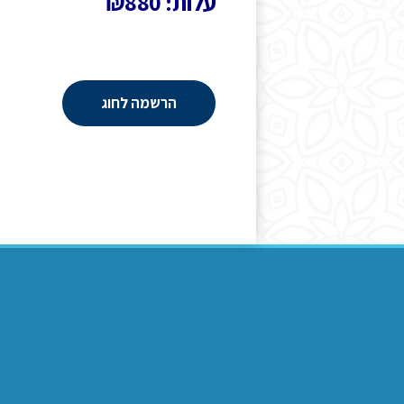
עלות: ₪880
הרשמה לחוג