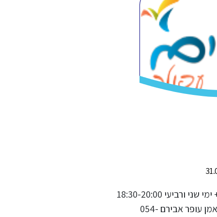
איגרוף תאילנדי לבוגרים גילאי 16+ ימי שני ורביעי 18:30-20:00
מנוי חלקי עד 8 אימונים בחודש מאמן עופר אבירם 054-