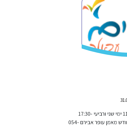
איגרוף תאילנדי לנוער בגילאי 11-15 ימי שני ורביעי 17:30-
18:30 מנוי חלקי עד 4 אימונים בחודש מאמן עופר אבירם 054-