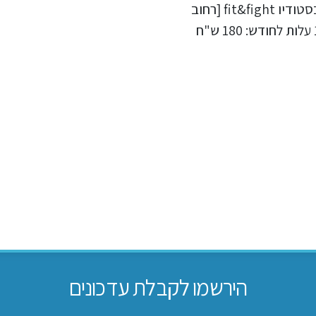
הג'ודו בישראל יום שני או חמישי בסטודיו fit&fight [רחוב
הירשמו לקבלת עדכונים