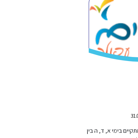
 שולחן קבוצת מתקדמים 3 מתקיים בימי א, ד, ה בין