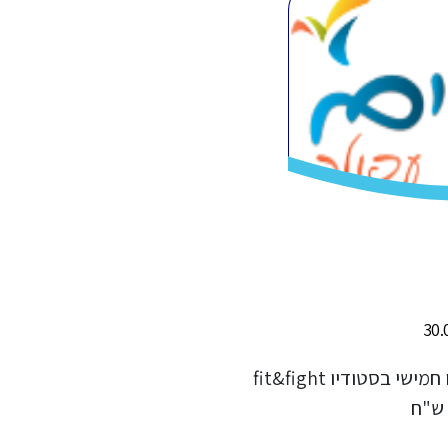
ימי ראשון- רובע יזרעאל ימי שני או חמישי בסטודיו fit&fight