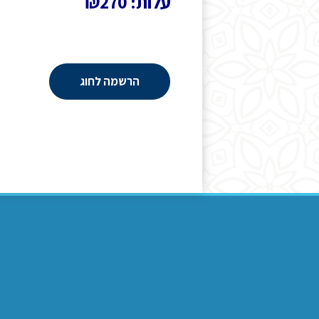
עלות: ₪270
הרשמה לחוג