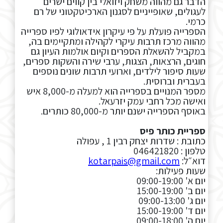
הדבר גם מהווה משחק ויזואלי בין קווים ישרים
לעגולים, שאופייניים לסגנון הארכיטקטוני של רם
כרמי.
הספרייה פועלת על פי עיקרון אידאולוגי לפיו ספרייה
מהווה מרכז תרבות עיקרי לקהילה ומתקיימים בה,
במקביל להשאלת הספרים וקיום אולמות העיון גם
חוגים, הרצאות, הצגות, ערבי שירה והשקות ספרים,
שעות סיפור לילדים,
וארועי
תרבות שונים נוספים
בעברית וברוסית.
מספר המנויים בספרייה הוא למעלה מ-
8,000
איש
ואישה מכל רחבי עמק יזרעאל.
באוסף הספרייה ישנם יותר מ-
80,000
כותרים.
ספריית כותר פיס
כתובת : שדרות יצחק רבין 1 , עפולה
טלפון : 046421820
דוא״ל:
kotarpais@gmail.com
שעות פעילות:
יום א' 09:00-19:00
יום ב' 15:00-19:00
יום ג' 09:00-13:00
יום ד' 15:00-19:00
יום ה' 09:00-18:00